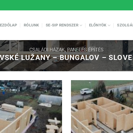
EZDŐLAP
RÓLUNK
SE-SIP RENDSZER
ELŐNYÖK
SZOLGÁ
CSALÁDI HÁZAK
,
PANELES ÉPÍTÉS
VSKÉ LUŽANY – BUNGALOV – SLOV