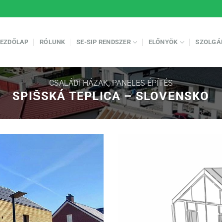
EZDŐLAP
RÓLUNK
SE-SIP RENDSZER
ELŐNYÖK
SZOLGÁ
CSALÁDI HÁZAK
,
PANELES ÉPÍTÉS
SPIŠSKÁ TEPLICA – SLOVENSKO