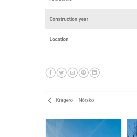
Construction year
Location
Kragero – Nórsko