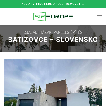
Skip
ADD ANYTHING HERE OR JUST REMOVE IT...
to
content
CSALÁDI HÁZAK
,
PANELES ÉPÍTÉS
BATIZOVCE – SLOVENSKO