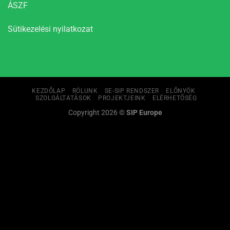
ÁSZF
Sütikezelési nyilatkozat
KEZDŐLAP
RÓLUNK
SE-SIP RENDSZER
ELŐNYÖK
SZOLGÁLTATÁSOK
PROJEKTJEINK
ELÉRHETŐSÉG
Copyright 2026 ©
SIP Europe