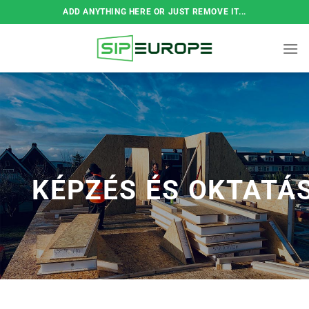
Skip
ADD ANYTHING HERE OR JUST REMOVE IT...
to
content
KÉPZÉS ÉS OKTATÁ