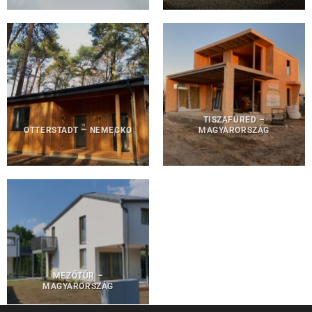
TISZAFÜRED –
OTTERSTADT – NEMECKO
MAGYARORSZÁG
MEZŐTÚR –
MAGYARORSZÁG